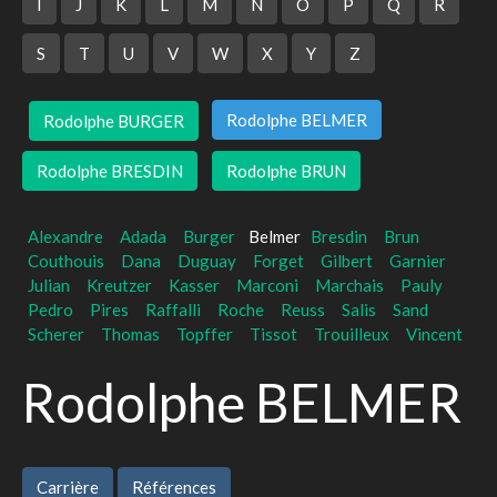
I
J
K
L
M
N
O
P
Q
R
S
T
U
V
W
X
Y
Z
Rodolphe BELMER
Rodolphe BURGER
Rodolphe BRESDIN
Rodolphe BRUN
Alexandre
Adada
Burger
Belmer
Bresdin
Brun
Couthouis
Dana
Duguay
Forget
Gilbert
Garnier
Julian
Kreutzer
Kasser
Marconi
Marchais
Pauly
Pedro
Pires
Raffalli
Roche
Reuss
Salis
Sand
Scherer
Thomas
Topffer
Tissot
Trouilleux
Vincent
Rodolphe BELMER
Carrière
Références