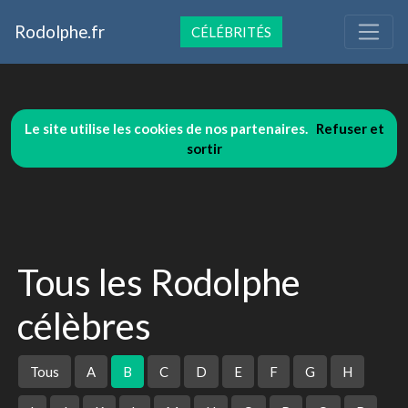
Rodolphe.fr
CÉLÉBRITÉS
Le site utilise les cookies de nos partenaires.
Refuser et
sortir
Tous les Rodolphe
célèbres
Tous
A
B
C
D
E
F
G
H